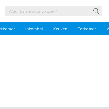
ZOEK
ZOEK
erkamer
Inkomhal
Keuken
Eetkamer