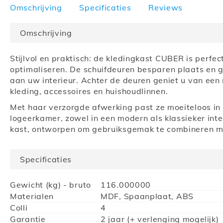
naar
Omschrijving
Specificaties
Reviews
het
begin
Omschrijving
van
de
Stijlvol en praktisch: de kledingkast CUBER is perfe
afbeeldingen-
optimaliseren. De schuifdeuren besparen plaats en ge
gallerij
aan uw interieur. Achter de deuren geniet u van een
kleding, accessoires en huishoudlinnen.
Met haar verzorgde afwerking past ze moeiteloos in
logeerkamer, zowel in een modern als klassieker inte
kast, ontworpen om gebruiksgemak te combineren met
Specificaties
Meer
Gewicht (kg) - bruto
116.000000
informatie
Materialen
MDF, Spaanplaat, ABS
Colli
4
Garantie
2 jaar (+ verlenging mogelijk)