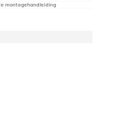
de montagehandleiding
en