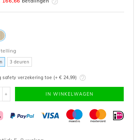
€ 166,66
betalingen
elling
en
3 deuren
 safety verzekering toe (+
€ 24,99
)
+
IN WINKELWAGEN