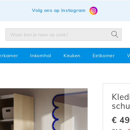
Volg ons op instagram
ZOEK
ZOEK
erkamer
Inkomhal
Keuken
Eetkamer
Kled
schu
€ 49