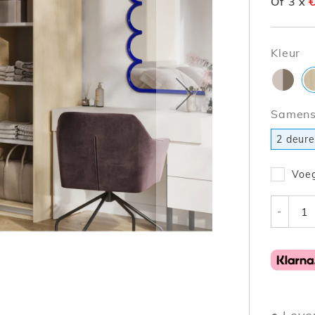
Of 3 x
Kleur
Samenst
2 deur
Voeg
-